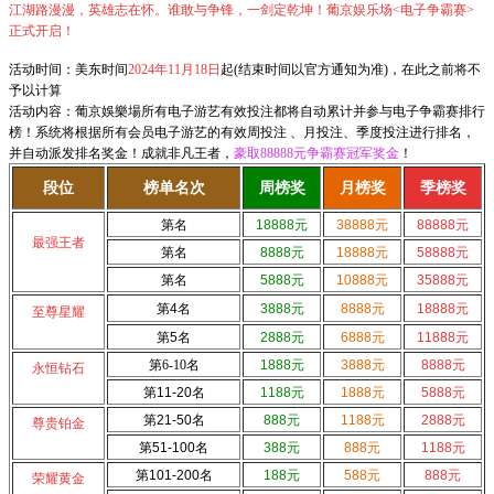
江湖路漫漫，英雄志在怀。谁敢与争锋，一剑定乾坤！
葡京娱乐场<
电子争霸赛
>
正式开启！
活动时间：
美东时间
2024年11月18日
起(结束时间以官方通知为准)，在此之前将不
予以计算
活动内容：
葡京娛樂場所有电子游艺有效投注都将自动累计并参与电子争霸赛排行
榜！系统将根据所有会员电子游艺的有效周投注 、月投注、季度投注进行排名，
并自动派发排名奖金！成就非凡王者，
豪取
88888元
争霸赛冠军奖金
！
段位
榜单名次
周榜奖
月榜奖
季榜奖
第
名
18888元
38888元
88888元
最强王者
第
名
8888元
18888元
58888元
第
名
5888元
10
888元
35888元
第4名
3888元
8
888元
18888元
至尊星耀
第5名
2888元
6888元
11888元
第6-10名
1888元
3888元
8888元
永恒钻石
第11-20名
1188元
1888元
58
88元
第21-50名
8
88元
1188元
28
88元
尊贵铂金
第51-100名
388元
888元
1188元
第101-200名
188元
588元
888元
荣耀黄金