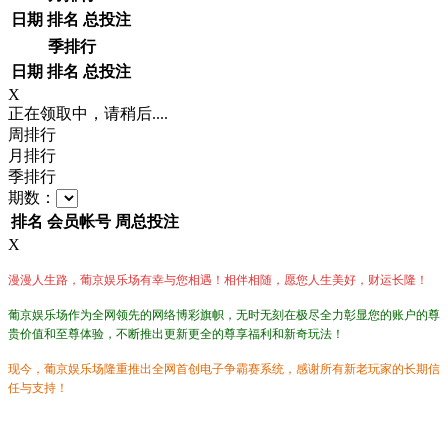
日期
排名
总投注
季排行
日期
排名
总投注
X
正在领取中，请稍后....
周排行
月排行
季排行
期数：
排名
会员帐号
周
总投注
X
漫漫人生路，葡京娱乐场有幸与您相遇！相伴相随，愿您人生美好，财运长隆！
葡京娱乐场作为全网领先的网络博彩旗帜，无时无刻在极尽全力彰显您的账户的尊
贵价值和至尊体验，不断推出更新更全的尊享福利和新奇玩法！
现今，葡京娱乐场隆重推出全网首创电子争霸赛系统，感谢所有新老玩家的长期信
任与支持！