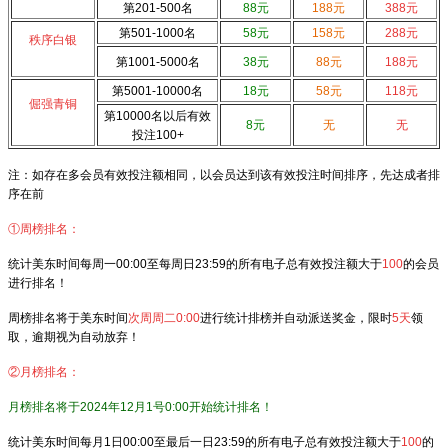
第201-500名
88元
188元
388元
第501-1000名
58元
158元
28
8元
秩序白银
第1001-5000名
38元
88元
188元
第5001-10000名
18元
58元
118元
倔强青铜
第10000名以后有效
8元
无
无
投注100+
注：
如存在多会员有效投注额相同，以会员达到该有效投注时间排序，先达成者排
序在前
①周榜排名：
统计美东时间每周一00:00至每周日23:59的所有电子总有效投注额大于
100
的会员
进行排名！
周榜排名将于美东时间
次周周二
0:00
进行统计排榜并自动派送奖金，限时
5
天
领
取，逾期视为自动放弃！
②月榜排名：
月榜排名将于2024年12月1号0:00开始统计排名！
统计美东时间每月1日00:00至最后一日23:59的
所有电子总有效投注额大于
100
的