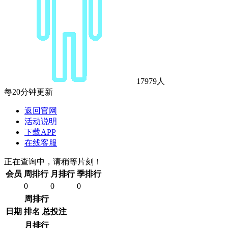
17979人
每20分钟更新
返回官网
活动说明
下载APP
在线客服
正在查询中，请稍等片刻！
会员
周排行
月排行
季排行
0
0
0
周排行
日期
排名
总投注
月排行