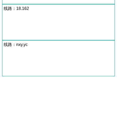
线路：18.162
线路：nxy.yc